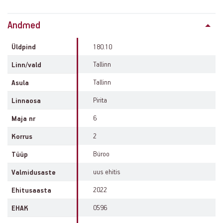
Property
Andmed
info
Üldpind
180.10
Tallinn
Linn/vald
Tallinn
Asula
Pirita
Linnaosa
6
Maja nr
2
Korrus
Büroo
Tüüp
uus ehitis
Valmidusaste
2022
Ehitusaasta
0596
EHAK