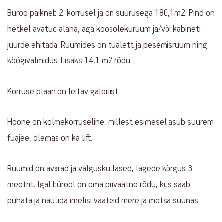
Büroo paikneb 2. korrusel ja on suurusega 180,1m2. Pind on
hetkel avatud alana, aga koosolekuruum ja/või kabineti
juurde ehitada. Ruumides on tualett ja pesemisruum ning
köögivalmidus. Lisaks 14,1 m2 rõdu.
Korruse plaan on leitav galeriist.
Hoone on kolmekorruseline, millest esimesel asub suurem
fuajee, olemas on ka lift.
Ruumid on avarad ja valgusküllased, lagede kõrgus 3
meetrit. Igal bürool on oma privaatne rõdu, kus saab
puhata ja nautida imelisi vaateid mere ja metsa suunas.