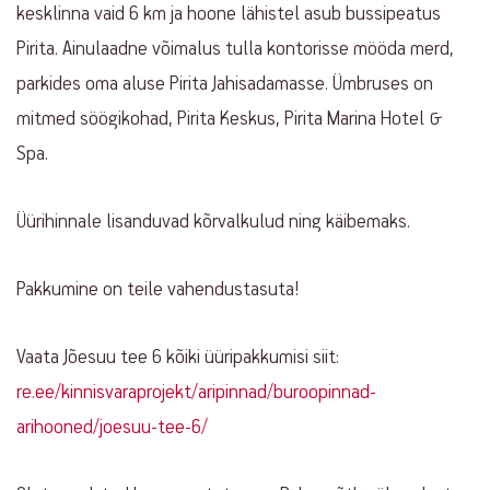
kesklinna vaid 6 km ja hoone lähistel asub bussipeatus
Pirita. Ainulaadne võimalus tulla kontorisse mööda merd,
parkides oma aluse Pirita Jahisadamasse. Ümbruses on
mitmed söögikohad, Pirita Keskus, Pirita Marina Hotel &
Spa.
Üürihinnale lisanduvad kõrvalkulud ning käibemaks.
Pakkumine on teile vahendustasuta!
Vaata Jõesuu tee 6 kõiki üüripakkumisi siit:
re.ee/kinnisvaraprojekt/aripinnad/buroopinnad-
arihooned/joesuu-tee-6/