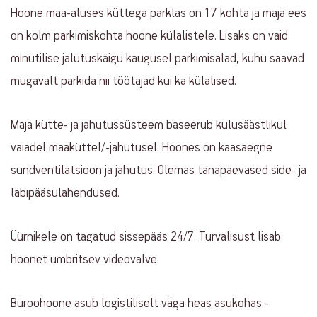
Hoone maa-aluses küttega parklas on 17 kohta ja maja ees
on kolm parkimiskohta hoone külalistele. Lisaks on vaid
minutilise jalutuskäigu kaugusel parkimisalad, kuhu saavad
mugavalt parkida nii töötajad kui ka külalised.
Maja kütte- ja jahutussüsteem baseerub kulusäästlikul
vaiadel maaküttel/-jahutusel. Hoones on kaasaegne
sundventilatsioon ja jahutus. Olemas tänapäevased side- ja
läbipääsulahendused.
Üürnikele on tagatud sissepääs 24/7. Turvalisust lisab
hoonet ümbritsev videovalve.
Büroohoone asub logistiliselt väga heas asukohas -