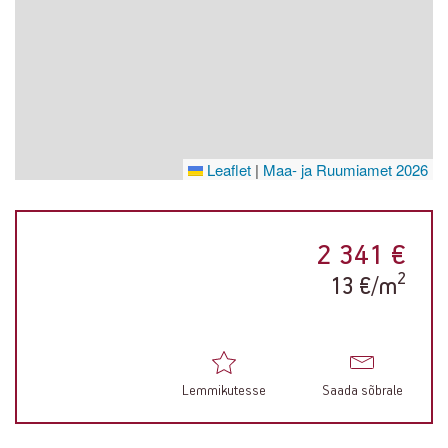
Leaflet
|
Maa- ja Ruumiamet 2026
2 341 €
2
13 €/m
Lemmikutesse
Saada sõbrale