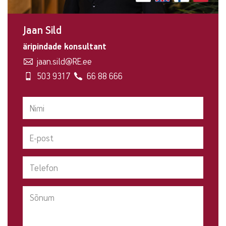
Jaan Sild
äripindade konsultant
jaan.sild@RE.ee
503 9317
66 88 666