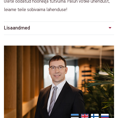
Olete oodatud hoonega tutvuma. Palun võtke ühendust,
leiame teile sobivaima lahenduse!
Lisaandmed
Contact
info