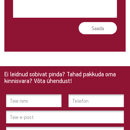
Ei leidnud sobivat pinda? Tahad pakkuda oma
Ei
kinnisvara? Võta ühendust!
leidnud
sobivat
pinda?
Tahad
pakkuda