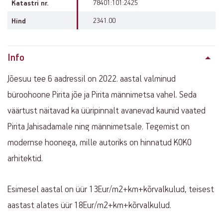
78401:101:2425
Katastri nr.
2341.00
Hind
Info
Jõesuu tee 6 aadressil on 2022. aastal valminud
büroohoone Pirita jõe ja Pirita männimetsa vahel. Seda
väärtust näitavad ka üüripinnalt avanevad kaunid vaated
Pirita Jahisadamale ning männimetsale. Tegemist on
modernse hoonega, mille autoriks on hinnatud KOKO
arhitektid.
Esimesel aastal on üür 13Eur/m2+km+kõrvalkulud, teisest
aastast alates üür 18Eur/m2+km+kõrvalkulud.