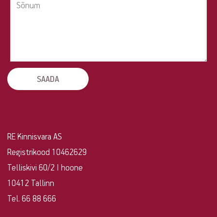
oma
kinnisvara?
Võta
ühendust!
RE Kinnisvara AS
Registrikood 10462629
Telliskivi 60/2 I hoone
10412 Tallinn
Tel. 66 88 666