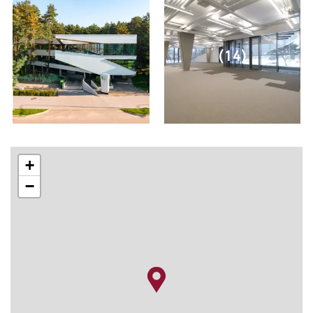
(14)
+
−