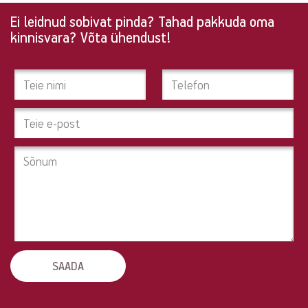
Ei leidnud sobivat pinda? Tahad pakkuda oma
Ei
kinnisvara? Võta ühendust!
leidnud
sobivat
pinda?
Tahad
pakkuda
oma
kinnisvara?
Võta
ühendust!