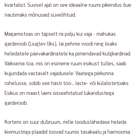
kvartalist. Suvisel ajal on see ideaalne ruumi pikendus õue
nautimaks mõnusaid suveõhtuid.
Magamistoas on täpselt nii palju kui vaja - mahukas
garderoob (Liuglev Uks), lai pehme voodi ning lisaks
heledatele päevakardinatele ka pimendavad külgkardinad.
Väiksema toa, mis on esimene ruum esikust tulles, saab
kujundada vastavalt vajadusele. Vaatega piirkonna
rohelusse, sobib see hästi töö-, laste- või külalistetoaks.
Esikus on maast laeni sisseehitatud lükandustega
garderoob.
Korteris on suur duširuum, mille looduslähedase heleda
kivimustriga plaadid loovad ruumis tasakaalu ja harmoonia.