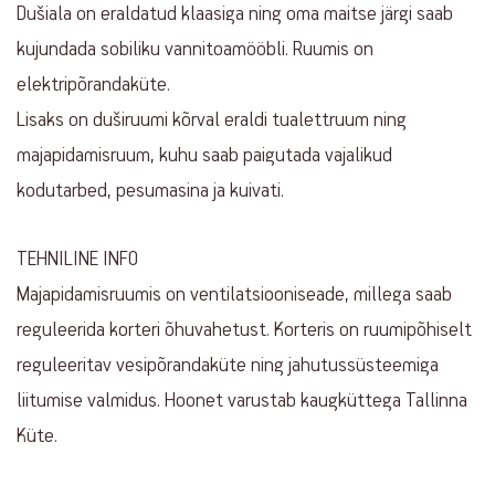
Dušiala on eraldatud klaasiga ning oma maitse järgi saab
kujundada sobiliku vannitoamööbli. Ruumis on
elektripõrandaküte.
Lisaks on duširuumi kõrval eraldi tualettruum ning
majapidamisruum, kuhu saab paigutada vajalikud
kodutarbed, pesumasina ja kuivati.
TEHNILINE INFO
Majapidamisruumis on ventilatsiooniseade, millega saab
reguleerida korteri õhuvahetust. Korteris on ruumipõhiselt
reguleeritav vesipõrandaküte ning jahutussüsteemiga
liitumise valmidus. Hoonet varustab kaugküttega Tallinna
Küte.