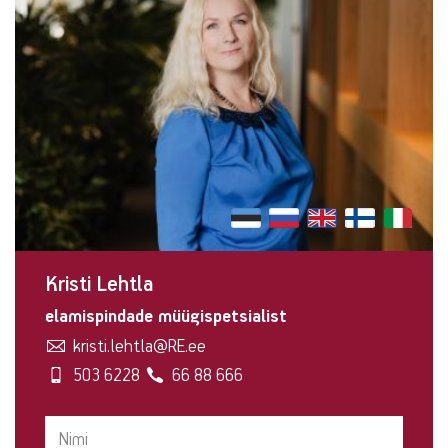
Kristi Lehtla
elamispindade müügispetsialist
kristi.lehtla@RE.ee
503 6228
66 88 666