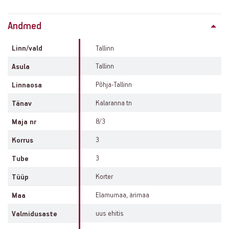
Property
Andmed
info
Linn/vald
Tallinn
Tallinn
Asula
Põhja-Tallinn
Linnaosa
Kalaranna tn
Tänav
8/3
Maja nr
3
Korrus
3
Tube
Korter
Tüüp
Elamumaa, ärimaa
Maa
uus ehitis
Valmidusaste