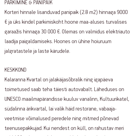
PARKIMINE & PANIPAIK
Korteri hinnale lisanduvad panipaik (2.8 m2) hinnaga 9000
€ ja üks kindel parkimiskoht hoone maa-aluses turvalises
garaažis hinnaga 30 000 €. Olemas on valmidus elektriauto
laadija paigaldamiseks. Hoones on ühine hoiuruum
jalgratastele ja laste kärudele.
KESKKOND
Kalaranna Kvartal on jalakäijasõbralik ning igapäeva
toimetused saab teha täiesti autovabalt. Läheduses on
UNESCO maailmapärandisse kuuluv vanalinn, Kultuurikatel,
südalinna ärikvartal, lai valik häid restorane, vabaaja-
veetmise võimalused peredele ning mitmed põnevad
teenusepakkujad. Kui nendest on küll, on rahustav meri