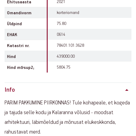
2021
Ehitusaasta
korteriomand
Omandivorm
75.80
Üldpind
0614
EHAK
78401:101:3628
Katastri nr.
439000.00
Hind
5804.75
Hind m&sup2;
Info
PARIM PAKKUMINE PIIRKONNAS! Tule kohapeale, et kogeda
ja tajuda selle kodu ja Kalaranna võlusid - moodsat
arhitektuuri, läbimõeldud ja mõnusat elukeskkonda,
rahustavat merd.