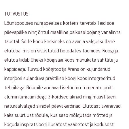
TUTVUSTUS
Lõunapoolses nurgapealses korteris tervitab Teid soe
päevapäike ning õhtul maaliline päikeseloojang vanalinna
taustal. Selle kodu keskmeks on avar ja valgusküllane
elutuba, mis on sisustatud heledates toonides. Köögi ja
elutoa liidab üheks köögisaar koos mahukate sahtlite ja
kappidega. Tuntud köögitootja Arens on kujundanud
interjööri sulanduva praktilise köögi koos integreeritud
tehnikaga. Ruumile annavad iseloomu tumedate puit-
alumiiniumraamidega 3-kordsed aknad ning maast laeni
naturaalvalged siinidel päevakardinad. Elutoast avanevad
kaks suurt ust rõdule, kus saab mõlgutada mõtted ja
koguda inspiratsiooni ilusatest vaadetest ja kodusest