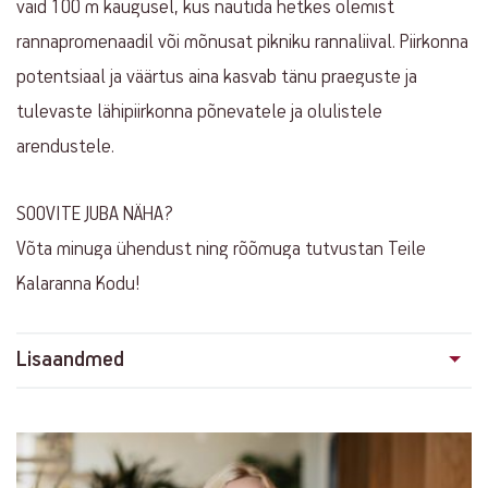
vaid 100 m kaugusel, kus nautida hetkes olemist
rannapromenaadil või mõnusat pikniku rannaliival. Piirkonna
potentsiaal ja väärtus aina kasvab tänu praeguste ja
tulevaste lähipiirkonna põnevatele ja olulistele
arendustele.
SOOVITE JUBA NÄHA?
Võta minuga ühendust ning rõõmuga tutvustan Teile
Kalaranna Kodu!
Lisaandmed
Contact
info