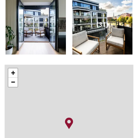
(31)
+
−