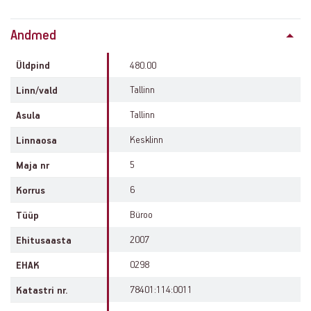
Property
Andmed
info
Üldpind
480.00
Tallinn
Linn/vald
Tallinn
Asula
Kesklinn
Linnaosa
5
Maja nr
6
Korrus
Büroo
Tüüp
2007
Ehitusaasta
0298
EHAK
78401:114:0011
Katastri nr.