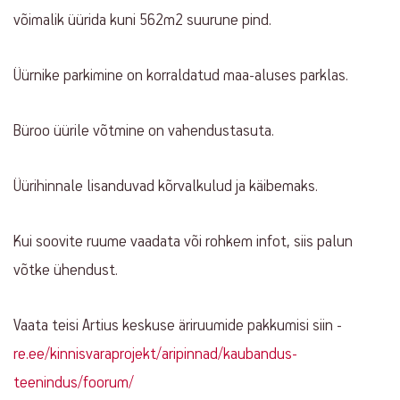
võimalik üürida kuni 562m2 suurune pind.
Üürnike parkimine on korraldatud maa-aluses parklas.
Büroo üürile võtmine on vahendustasuta.
Üürihinnale lisanduvad kõrvalkulud ja käibemaks.
Kui soovite ruume vaadata või rohkem infot, siis palun
võtke ühendust.
Vaata teisi Artius keskuse äriruumide pakkumisi siin -
re.ee/kinnisvaraprojekt/aripinnad/kaubandus-
teenindus/foorum/