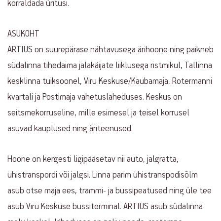
korraldada üritusi.
ASUKOHT
ARTIUS on suurepärase nähtavusega ärihoone ning paikneb
südalinna tihedaima jalakäijate liiklusega ristmikul, Tallinna
kesklinna tuiksoonel, Viru Keskuse/Kaubamaja, Rotermanni
kvartali ja Postimaja vahetusläheduses. Keskus on
seitsmekorruseline, mille esimesel ja teisel korrusel
asuvad kauplused ning äriteenused.
Hoone on kergesti ligipääsetav nii auto, jalgratta,
ühistranspordi või jalgsi. Linna parim ühistranspodisõlm
asub otse maja ees, trammi- ja bussipeatused ning üle tee
asub Viru Keskuse bussiterminal. ARTIUS asub südalinna