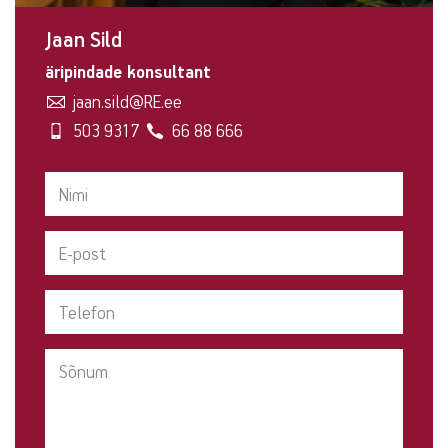
Jaan Sild
äripindade konsultant
jaan.sild@RE.ee
503 9317
66 88 666