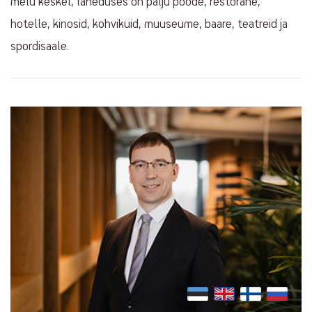
melu keskel, läheduses on palju poode, restorane,
hotelle, kinosid, kohvikuid, muuseume, baare, teatreid ja
spordisaale.
Contact
info