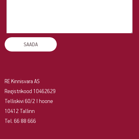
kinnisvara?
Võta
ühendust!
RE Kinnisvara AS
Registrikood 10462629
Telliskivi 60/2 I hoone
10412 Tallinn
Tel. 66 88 666