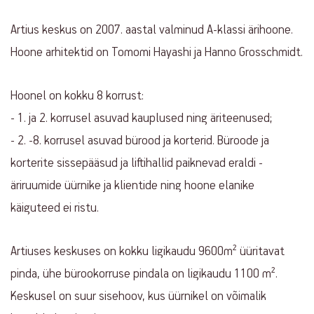
Artius keskus on 2007. aastal valminud A-klassi ärihoone.
Hoone arhitektid on Tomomi Hayashi ja Hanno Grosschmidt.
Hoonel on kokku 8 korrust:
- 1. ja 2. korrusel asuvad kauplused ning äriteenused;
- 2. -8. korrusel asuvad bürood ja korterid. Büroode ja
korterite sissepääsud ja liftihallid paiknevad eraldi -
äriruumide üürnike ja klientide ning hoone elanike
käiguteed ei ristu.
Artiuses keskuses on kokku ligikaudu 9600m² üüritavat
pinda, ühe bürookorruse pindala on ligikaudu 1100 m².
Keskusel on suur sisehoov, kus üürnikel on võimalik