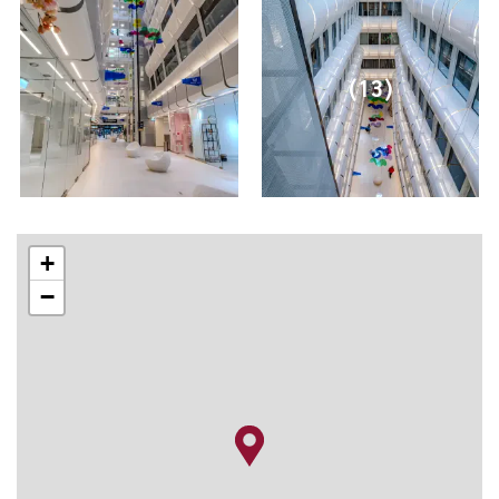
(13)
+
−