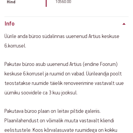
10560.00
Hind
Info
Üürile anda büroo südalinnas uuenenud Artius keskuse
6.korrusel.
Pakutav büroo asub uuenenud Artius (endine Foorum)
keskuse 6.korrusel ja ruumid on vabad. Üürileandja poolt
teostatakse ruumide täielik renoveerimine vastavalt uue
üürniku soovidele ca 3 kuu jooksul.
Pakutava büroo plaan on leitav piltide galeriis.
Plaanilahendust on võimalik muuta vastavalt kliendi
eelistustele. Koos kõrvalasuvate ruumidega on kokku