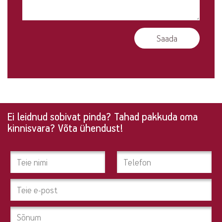
Ei leidnud sobivat pinda? Tahad pakkuda oma
Ei
kinnisvara? Võta ühendust!
leidnud
sobivat
pinda?
Tahad
pakkuda
oma