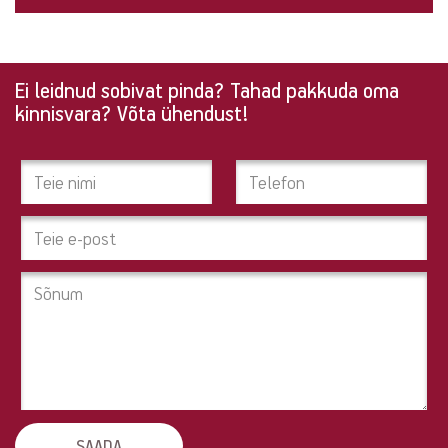
Ei leidnud sobivat pinda? Tahad pakkuda oma
Ei
kinnisvara? Võta ühendust!
leidnud
sobivat
pinda?
Tahad
pakkuda
oma
kinnisvara?
Võta
ühendust!