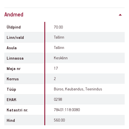
Property
Andmed
info
Üldpind
70.00
Tallinn
Linn/vald
Tallinn
Asula
Kesklinn
Linnaosa
17
Maja nr
2
Korrus
Büroo, Kaubandus, Teenindus
Tüüp
0298
EHAK
78401:118:0080
Katastri nr.
560.00
Hind