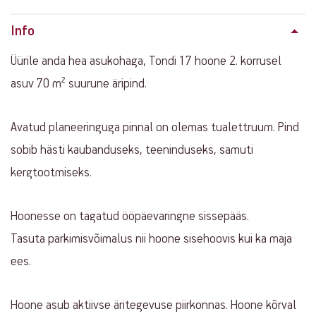
Info
Üürile anda hea asukohaga, Tondi 17 hoone 2. korrusel
asuv 70 m² suurune äripind.
Avatud planeeringuga pinnal on olemas tualettruum. Pind
sobib hästi kaubanduseks, teeninduseks, samuti
kergtootmiseks.
Hoonesse on tagatud ööpäevaringne sissepääs.
Tasuta parkimisvõimalus nii hoone sisehoovis kui ka maja
ees.
Hoone asub aktiivse äritegevuse piirkonnas. Hoone kõrval