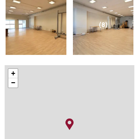
(8)
+
−