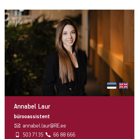
Contact
info
Annabel Laur
bürooassistent
annabel.laur@RE.ee
503 7135
66 88 666