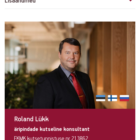
Lisaandmed
Contact
info
Roland Lükk
äripindade kutseline konsultant
EKMK kutsetunnistuse nr 213862