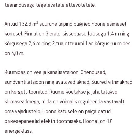
teenindusega tegelevatele ettevõtetele.
Antud 132,3 m² suurune äripind paikneb hoone esimesel
korrusel. Pinnal on 3 eraldi sissepääsu laiusega 1,4 m ning
kõrgusega 2,4 m ning 2 tualettruumi. Lae kõrgus ruumides
on 4,0 m.
Ruumides on vee ja kanalisatsiooni ühendused,
sundventilatsioon ning avatavad aknad. Suured vitriinaknad
on kergelt toonitud. Ruume köetakse ja jahutatakse
kliimaseadmega, mida on võimalik reguleerida vastavalt
oma vajadustele. Hoone katusele on paigaldatud
päikesepaneelid elektri tootmiseks. Hoonel on "B"
energiaklass.