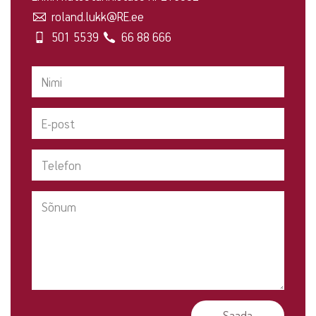
roland.lukk@RE.ee
501 5539
66 88 666