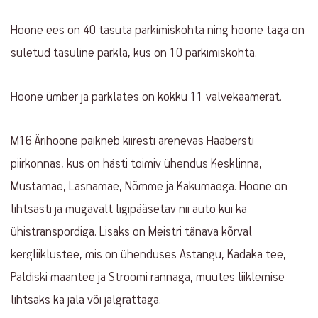
Hoone ees on 40 tasuta parkimiskohta ning hoone taga on
suletud tasuline parkla, kus on 10 parkimiskohta.
Hoone ümber ja parklates on kokku 11 valvekaamerat.
M16 Ärihoone paikneb kiiresti arenevas Haabersti
piirkonnas, kus on hästi toimiv ühendus Kesklinna,
Mustamäe, Lasnamäe, Nõmme ja Kakumäega. Hoone on
lihtsasti ja mugavalt ligipääsetav nii auto kui ka
ühistranspordiga. Lisaks on Meistri tänava kõrval
kergliiklustee, mis on ühenduses Astangu, Kadaka tee,
Paldiski maantee ja Stroomi rannaga, muutes liiklemise
lihtsaks ka jala või jalgrattaga.