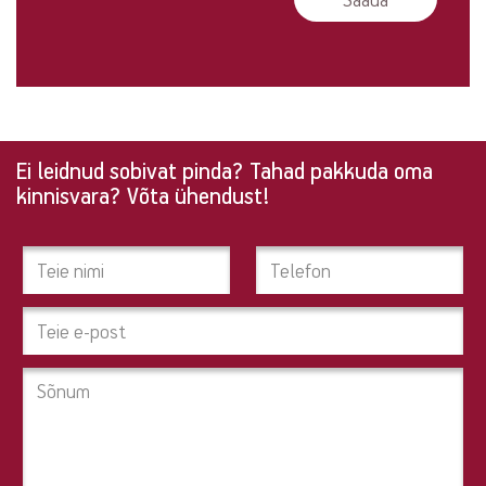
Ei leidnud sobivat pinda? Tahad pakkuda oma
Ei
kinnisvara? Võta ühendust!
leidnud
sobivat
pinda?
Tahad
pakkuda
oma
kinnisvara?
Võta