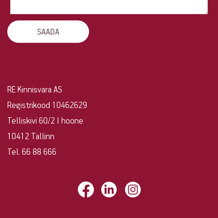
ühendust!
RE Kinnisvara AS
Registrikood 10462629
Telliskivi 60/2 I hoone
10412 Tallinn
Tel. 66 88 666