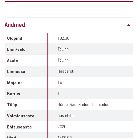
Property
Andmed
info
Üldpind
132.30
Tallinn
Linn/vald
Tallinn
Asula
Haabersti
Linnaosa
16
Maja nr
1
Korrus
Büroo, Kaubandus, Teenindus
Tüüp
uus ehitis
Valmidusaste
2020
Ehitusaasta
1400.00
Hind