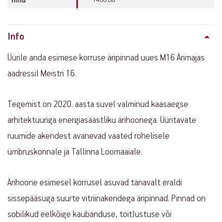
Info
Üürile anda esimese korruse äripinnad uues M16 Ärimajas
aadressil Meistri 16.
Tegemist on 2020. aasta suvel valminud kaasaegse
arhitektuuriga energiasäästliku ärihoonega. Üüritavate
ruumide akendest avanevad vaated rohelisele
ümbruskonnale ja Tallinna Loomaaiale.
Ärihoone esimesel korrusel asuvad tänavalt eraldi
sissepääsuga suurte vitriinakendega äripinnad. Pinnad on
sobilikud eelkõige kaubanduse, toitlustuse või