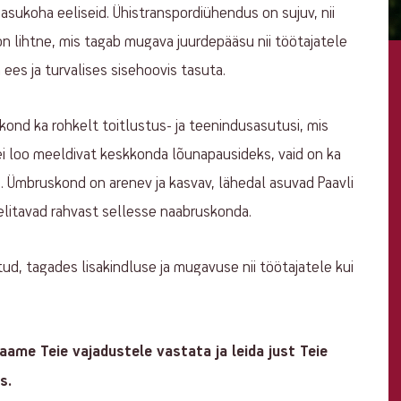
asukoha eeliseid. Ühistranspordiühendus on sujuv, nii
n lihtne, mis tagab mugava juurdepääsu nii töötajatele
a ees ja turvalises sisehoovis tasuta.
rkond ka rohkelt toitlustus- ja teenindusasutusi, mis
ei loo meeldivat keskkonda lõunapausideks, vaid on ka
. Ümbruskond on arenev ja kasvav, lähedal asuvad Paavli
eelitavad rahvast sellesse naabruskonda.
tud, tagades lisakindluse ja mugavuse nii töötajatele kui
ame Teie vajadustele vastata ja leida just Teie
s.