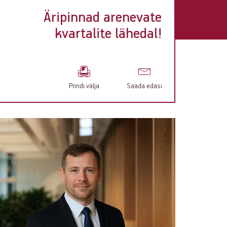
Äripinnad arenevate
kvartalite lähedal!
Prindi välja
Saada edasi
ontact
nfo