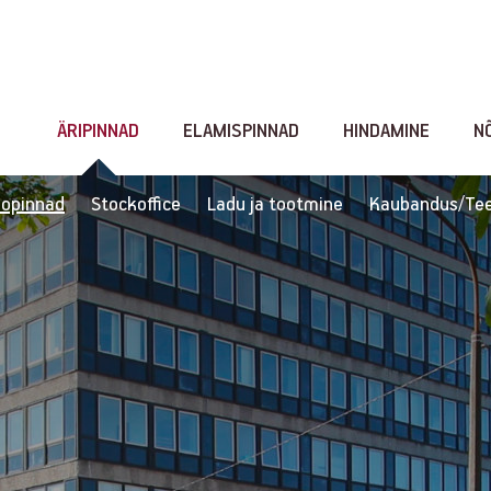
 25
ÄRIPINNAD
ELAMISPINNAD
HINDAMINE
N
oopinnad
Stockoffice
Ladu ja tootmine
Kaubandus/Tee