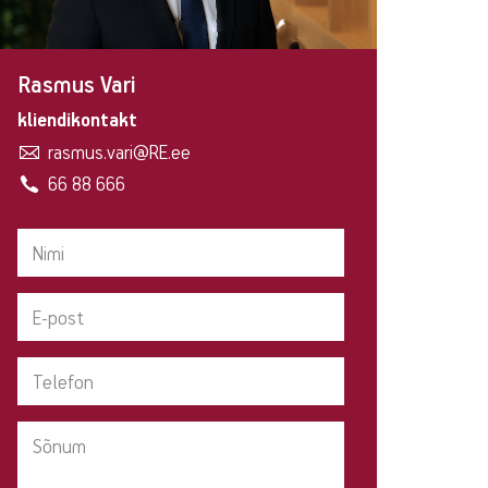
Rasmus Vari
kliendikontakt
rasmus.vari@RE.ee
66 88 666