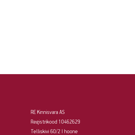
Ei
RE Kinnisvara AS
leidnud
Registrikood 10462629
sobivat
Telliskivi 60/2 I hoone