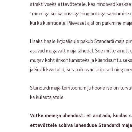
atraktiivseks ettevõtetele, kes hindavad keskse 
trammiga kui ka bussiga ning autoga saabumine o
kui ka klientidele. Päevasel ajal on parkimine maj
Lisaks heale ligipääsule pakub Standardi maja pii
asuvad mugavalt maja lähedal. See mitte ainult 
mugav koht ärikohtumisteks ja kliendisuhtluseks
ja Krulli kvartalid, kus toimuvad üritused ning m
Standardi maja territoorium ja hoone ise on turva
ka külastajatele.
Võtke meiega ühendust, et arutada, kuidas sa
ettevõttele sobiva lahenduse Standardi maja