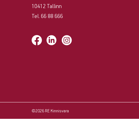
10412 Tallinn
pinda?
Tel. 66 88 666
Tahad
pakkuda
oma
kinnisvara?
Võta
©2026 RE Kinnisvara
ühendust!