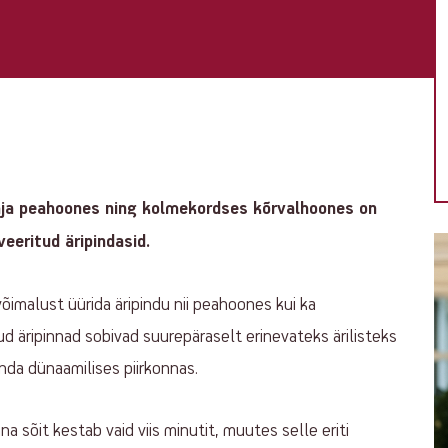
aja peahoones ning kolmekordses kõrvalhoones on
eeritud äripindasid.
C
i
imalust üürida äripindu nii peahoones kui ka
d äripinnad sobivad suurepäraselt erinevateks ärilisteks
da dünaamilises piirkonnas.
a sõit kestab vaid viis minutit, muutes selle eriti