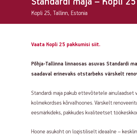
Standardi maja – Kopli 25
Kopli 25, Tallinn, Estonia
Property
Property
Vaata Kopli 25 pakkumisi siit.
main
info
Põhja-Tallinna linnaosas asuvas Standardi m
info
saadaval erinevaks otstarbeks värskelt renov
Standardi maja pakub ettevõtetele ainulaadset võ
kolmekordses kõrvalhoones. Värskelt renoveeritu
eesmärkideks, pakkudes kvaliteetset töökeskkon
Hoone asukoht on logistiliselt ideaalne – kesklinn