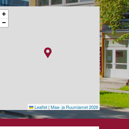
+
−
Leaflet
|
Maa- ja Ruumiamet 2026