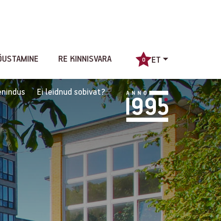
ÕUSTAMINE
RE KINNISVARA
ET
0
nindus
Ei leidnud sobivat?