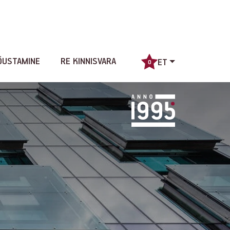
ÕUSTAMINE
RE KINNISVARA
ET
0