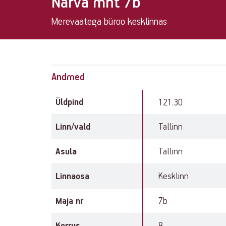
Narva mnt 7b
Merevaatega büroo kesklinnas
Property
Andmed
info
Üldpind
121.30
Linn/vald
Tallinn
Asula
Tallinn
Linnaosa
Kesklinn
Maja nr
7b
Korrus
8