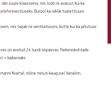
äbi suure klaasseina, mis loob nii avarust kui ka
elefonivestluseks. Bürool ka isiklik tualettruum.
teem, mis tagab nii ventilatsiooni, kütte kui ka jahutuse.
 mis on avatud 24 tundi ööpäevas. Parkimiskohtade
ot + käibemaks
rmanni Kvartal, mõne minuti kaugusel Vanalinn.