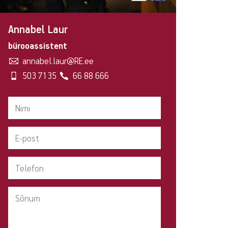
Annabel Laur
bürooassistent
annabel.laur@RE.ee
503 7135
66 88 666