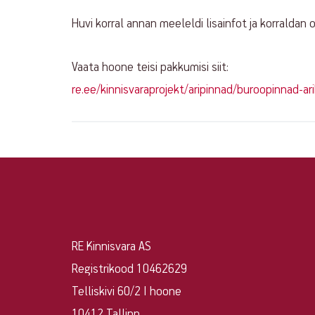
Huvi korral annan meeleldi lisainfot ja korraldan 
Vaata hoone teisi pakkumisi siit:
re.ee/kinnisvaraprojekt/aripinnad/buroopinnad-a
Ei
RE Kinnisvara AS
leidnud
Registrikood 10462629
sobivat
Telliskivi 60/2 I hoone
10412 Tallinn