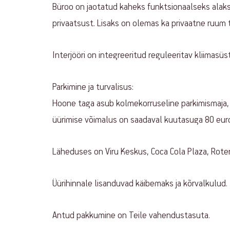
Büroo on jaotatud kaheks funktsionaalseks alaks l
privaatsust. Lisaks on olemas ka privaatne ruum t
Interjööri on integreeritud reguleeritav kliimasüs
Parkimine ja turvalisus:
Hoone taga asub kolmekorruseline parkimismaja,
üürimise võimalus on saadaval kuutasuga 80 eur
Läheduses on Viru Keskus, Coca Cola Plaza, Rote
Üürihinnale lisanduvad käibemaks ja kõrvalkulud.
Antud pakkumine on Teile vahendustasuta.