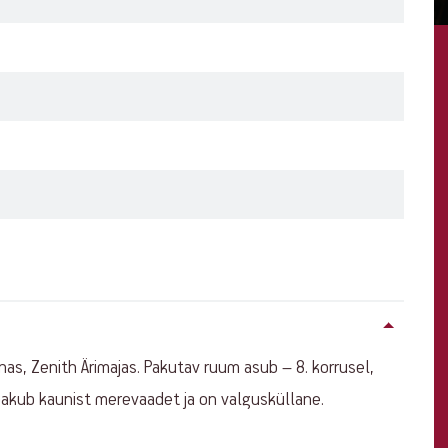
as, Zenith Ärimajas. Pakutav ruum asub – 8. korrusel,
pakub kaunist merevaadet ja on valgusküllane.