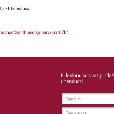
objekti külastuse.
rihooned/zenith-arimaja-narva-mnt-7b/
Ei leidnud sobivat pind
ühendust!