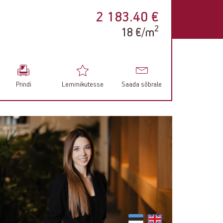
2 183.40 €
2
18 €/m
Prindi
Lemmikutesse
Saada sõbrale
ontact
nfo