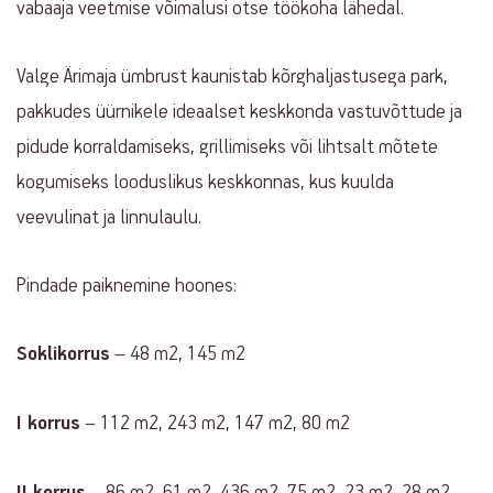
vabaaja veetmise võimalusi otse töökoha lähedal.
Valge Ärimaja ümbrust kaunistab kõrghaljastusega park,
pakkudes üürnikele ideaalset keskkonda vastuvõttude ja
pidude korraldamiseks, grillimiseks või lihtsalt mõtete
kogumiseks looduslikus keskkonnas, kus kuulda
veevulinat ja linnulaulu.
Pindade paiknemine hoones:
Soklikorrus
– 48 m2, 145 m2
I korrus
– 112 m2, 243 m2, 147 m2, 80 m2
II korrus
– 86 m2, 61 m2, 436 m2, 75 m2, 23 m2, 28 m2