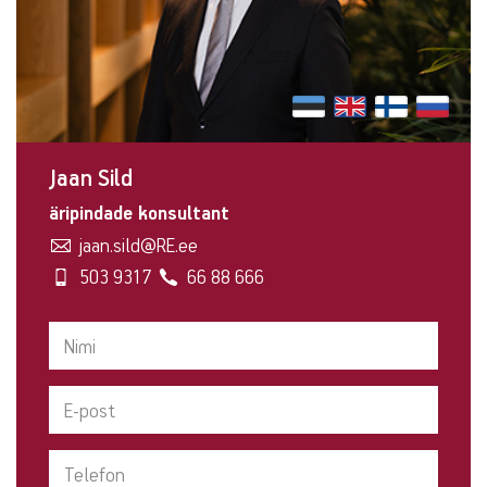
Jaan Sild
äripindade konsultant
jaan.sild@RE.ee
503 9317
66 88 666