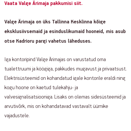
Property
Property
Vaata Valge Ärimaja pakkumisi siit.
main
info
info
Valge Ärimaja on üks Tallinna Kesklinna kõige
eksklusiivsemaid ja esinduslikumaid hooneid, mis asub
otse Kadrioru pargi vahetus läheduses.
Iga kontoripind Valge Ärimajas on varustatud oma
tualettruumi ja köögiga, pakkudes mugavust ja privaatsust.
Elektrisüsteemid on kohandatud igale kontorile eraldi ning
kogu hoone on kaetud tulekahju- ja
valvesignalisatsiooniga. Lisaks on olemas sidesüsteemid ja
arvutivõrk, mis on kohandatavad vastavalt üürnike
vajadustele.