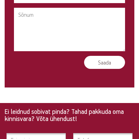
Ei leidnud sobivat pinda? Tahad pakkuda oma
Ei
kinnisvara? Võta ühendust!
leidnud
sobivat