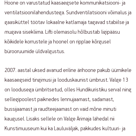
Hoone on varustatud kaasaegsete kommunikatsiooni- ja
ventilatsioonilahendustega. Sundventilatsiooni võimalus ja
gaasiküttel töötav lokaalne katlamaja tagavad stabiilse ja
mugava sisekliima. Lifti olemasolu hõlbustab ligipääsu
kõikidele korrustele ja hoonel on ripplae kõrgusel
bürooruumide üldvalgustus.
2007. aastal uksed avanud eriline ärihoone pakub üürnikele
kaasaegseid tingimusi ja looduskaunist ümbrust. Valge 13
on loodusega ümbritsetud, olles Hundikuristiku serval ning
sellegipoolest paiknedes lennujaamast, sadamast,
bussijaamast ja raudteejaamast on vaid mõne minuti
kaugusel. Lisaks sellele on Valge Ärimaja lähedal nii
Kunstimuuseum kui ka Lauluväljak, pakkudes kultuuri- ja