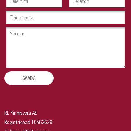
pinda?
Tahad
pakkuda
oma
kinnisvara?
Võta
ühendust!
RE Kinnisvara AS
Registrikood 10462629