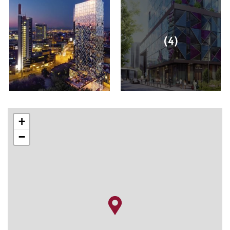
(4)
+
−