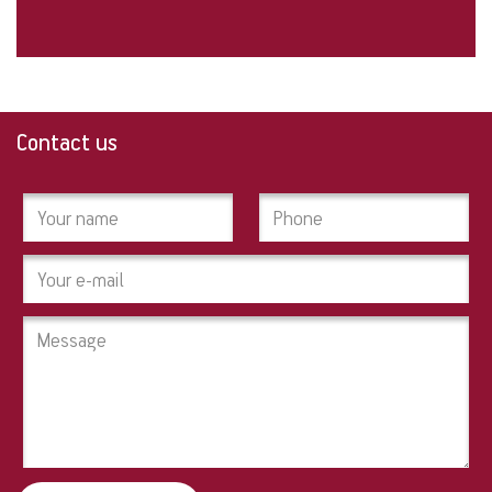
Contact us
Contact
us