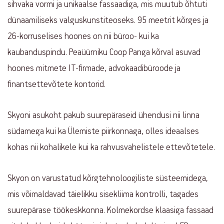
sihvaka vormi ja unikaalse fassaadiga, mis muutub õhtuti
dünaamiliseks valguskunstiteoseks. 95 meetrit kõrges ja
26-korruselises hoones on nii büroo- kui ka
kaubanduspindu. Peaüürniku Coop Panga kõrval asuvad
hoones mitmete IT-firmade, advokaadibüroode ja
finantsettevõtete kontorid.
Skyoni asukoht pakub suurepäraseid ühendusi nii linna
südamega kui ka Ülemiste piirkonnaga, olles ideaalses
kohas nii kohalikele kui ka rahvusvahelistele ettevõtetele.
Skyon on varustatud kõrgtehnoloogiliste süsteemidega,
mis võimaldavad täielikku sisekliima kontrolli, tagades
suurepärase töökeskkonna. Kolmekordse klaasiga fassaad