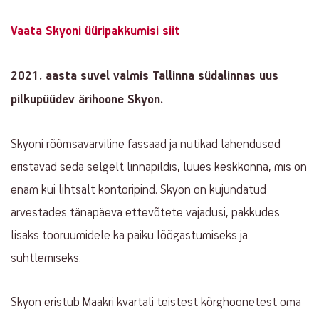
Property
Property
Vaata Skyoni üüripakkumisi siit
main
info
info
2021. aasta suvel valmis Tallinna südalinnas uus
pilkupüüdev ärihoone Skyon.
Skyoni rõõmsavärviline fassaad ja nutikad lahendused
eristavad seda selgelt linnapildis, luues keskkonna, mis on
enam kui lihtsalt kontoripind. Skyon on kujundatud
arvestades tänapäeva ettevõtete vajadusi, pakkudes
lisaks tööruumidele ka paiku lõõgastumiseks ja
suhtlemiseks.
Skyon eristub Maakri kvartali teistest kõrghoonetest oma