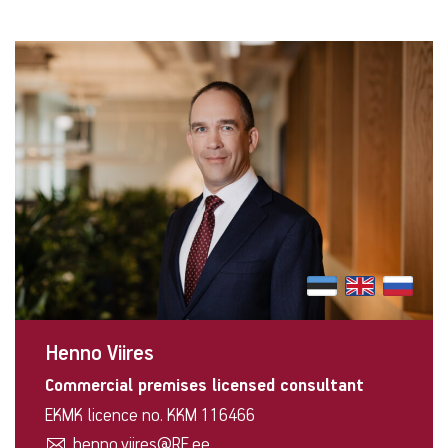
Contact
info
Henno Viires
Commercial premises licensed consultant
EKMK licence no. KKM 116466
henno.viires@RE.ee