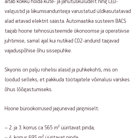
aitab kokku hoida küte- ja jahutuskuludelt ning LED-
valgustid ja liikumisanduritega varustatud üldkasutatavad
alad aitavad elektrit säästa. Automaatika süsteem BACS
tagab hoone tehnosüsteemide ökonoomse ja operatiivse
juhtimise, samal ajal kui nutikad CO2-andurid tagavad
vajaduspõhise õhu sissepuhke.
Skyonis on palju rohelisi alasid ja puhkekohti, mis on
loodud selleks, et pakkuda töötajatele võimalusi värskes
õhus lõõgastumiseks.
Hoone bürookorrused jagunevad järgmiselt:
– 2. ja 3. korrus ca 565 m² üüritavat pinda;
– 4. korrus 695 m² üüritavat pinda;