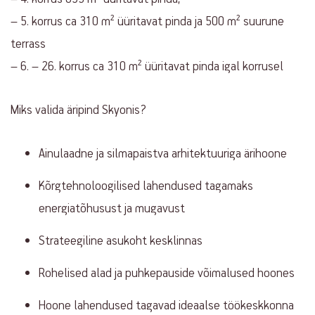
– 5. korrus ca 310 m² üüritavat pinda ja 500 m² suurune
terrass
– 6. – 26. korrus ca 310 m² üüritavat pinda igal korrusel
Miks valida äripind Skyonis?
Ainulaadne ja silmapaistva arhitektuuriga ärihoone
Kõrgtehnoloogilised lahendused tagamaks
energiatõhusust ja mugavust
Strateegiline asukoht kesklinnas
Rohelised alad ja puhkepauside võimalused hoones
Hoone lahendused tagavad ideaalse töökeskkonna