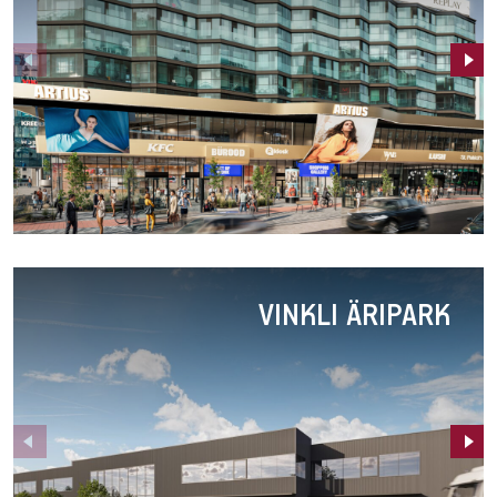
1
B/C
Artius
VINKLI ÄRIPARK