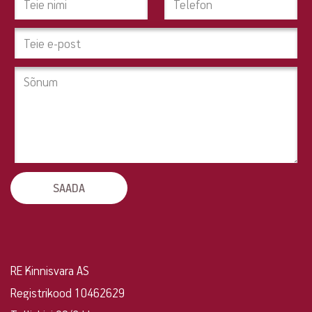
pinda?
Tahad
pakkuda
oma
kinnisvara?
Võta
ühendust!
RE Kinnisvara AS
Registrikood 10462629