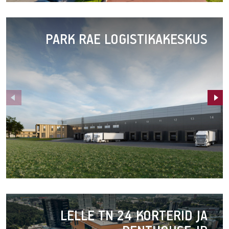
Tehnopol
Mustamäe
PARK RAE LOGISTIKAKESKUS
Park
Rae
LELLE TN 24 KORTERID JA
logistikakeskus