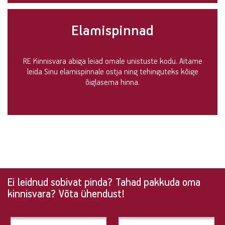
Elamispinnad
RE Kinnisvara abiga leiad omale unistuste kodu. Aitame
leida Sinu elamispinnale ostja ning tehinguteks kõige
õiglasema hinna.
Ei leidnud sobivat pinda? Tahad pakkuda oma
Ei
kinnisvara? Võta ühendust!
leidnud
sobivat