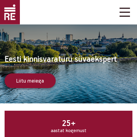
Emotional
Mobile
image
menu
Mobil
menu
RE
Kinnisvara
navig
Eesti kinnisvaraturu süvaekspert
Liitu meiega
25+
aastat kogemust