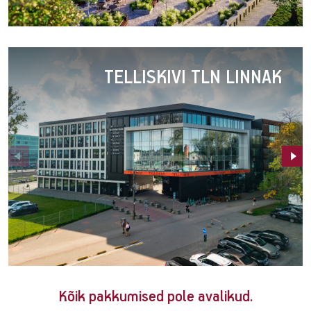
Fahle
Park
TELLISKIVI TLN LINNAK
Telliskivi
Kõik pakkumised pole avalikud.
TLN