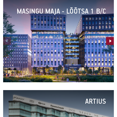
Featured
MASINGU MAJA - LÕÕTSA 1 B/C
objects
Masingu
Maja
ARTIUS
-
Lõõtsa