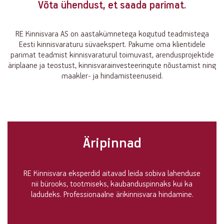
Võta ühendust, et saada parimat.
linnak
RE Kinnisvara AS on aastakümnetega kogutud teadmistega
Eesti kinnisvaraturu süvaekspert. Pakume oma klientidele
parimat teadmist kinnisvaraturul toimuvast, arendusprojektide
äriplaane ja teostust, kinnisvarainvesteeringute nõustamist ning
maakler- ja hindamisteenuseid.
Äripinnad
RE Kinnisvara eksperdid aitavad leida sobiva lahenduse
nii bürooks, tootmiseks, kaubanduspinnaks kui ka
ladudeks. Professionaalne ärikinnisvara hindamine.