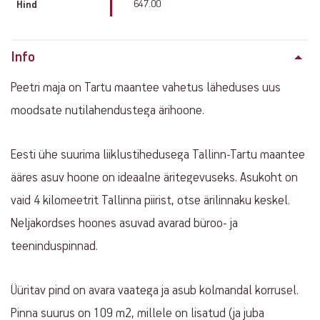
647.00
Hind
Info
Peetri maja on Tartu maantee vahetus läheduses uus
moodsate nutilahendustega ärihoone.
Eesti ühe suurima liiklustihedusega Tallinn-Tartu maantee
ääres asuv hoone on ideaalne äritegevuseks. Asukoht on
vaid 4 kilomeetrit Tallinna piirist, otse ärilinnaku keskel.
Neljakordses hoones asuvad avarad büroo- ja
teeninduspinnad.
Üüritav pind on avara vaatega ja asub kolmandal korrusel.
Pinna suurus on 109 m2, millele on lisatud (ja juba