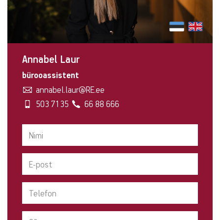
Annabel Laur
bürooassistent
annabel.laur@RE.ee
503 7135
66 88 666