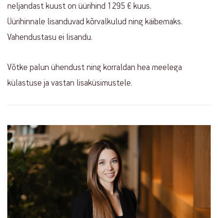
neljandast kuust on üürihind 1295 € kuus.
Üürihinnale lisanduvad kõrvalkulud ning käibemaks.
Vahendustasu ei lisandu.
Võtke palun ühendust ning korraldan hea meelega
külastuse ja vastan lisaküsimustele.
Contact
info