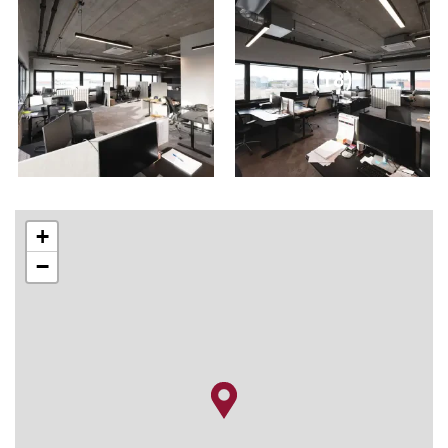
(18)
+
−