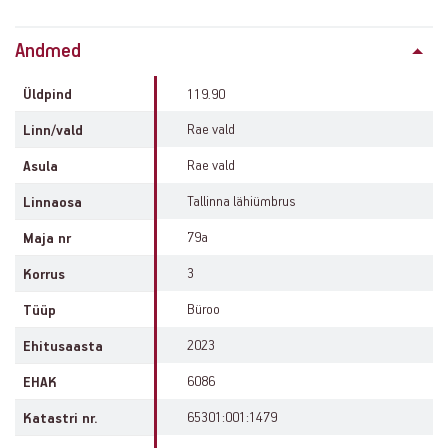
Property
Andmed
info
Üldpind
119.90
Rae vald
Linn/vald
Rae vald
Asula
Tallinna lähiümbrus
Linnaosa
79a
Maja nr
3
Korrus
Büroo
Tüüp
2023
Ehitusaasta
6086
EHAK
65301:001:1479
Katastri nr.