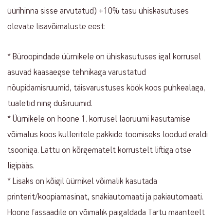
üürihinna sisse arvutatud) +10% tasu ühiskasutuses
olevate lisavõimaluste eest:
* Büroopindade üürnikele on ühiskasutuses igal korrusel
asuvad kaasaegse tehnikaga varustatud
nõupidamisruumid, täisvarustuses köök koos puhkealaga,
tualetid ning duširuumid.
* Üürnikele on hoone 1. korrusel laoruumi kasutamise
võimalus koos kulleritele pakkide toomiseks loodud eraldi
tsooniga. Lattu on kõrgematelt korrustelt liftiga otse
ligipääs.
* Lisaks on kõigil üürnikel võimalik kasutada
printerit/koopiamasinat, snäkiautomaati ja pakiautomaati.
Hoone fassaadile on võimalik paigaldada Tartu maanteelt