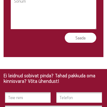
Ei leidnud sobivat pinda? Tahad pakkuda oma
Ei
kinnisvara? Võta ühendust!
leidnud
sobivat
pinda?