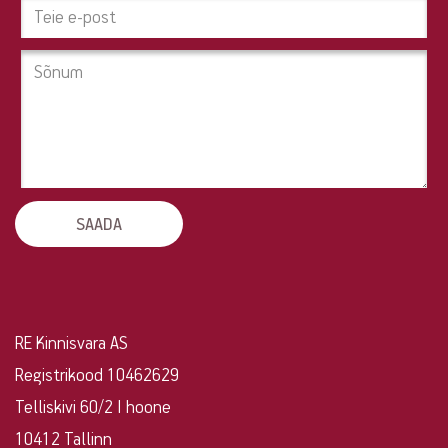
Tahad
pakkuda
oma
kinnisvara?
Võta
ühendust!
RE Kinnisvara AS
Registrikood 10462629
Telliskivi 60/2 I hoone
10412 Tallinn